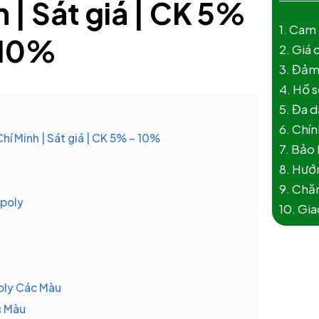
 | Sát giá | CK 5%
1. Cam
 10%
2. Giá 
3. Đảm
4. Hồ s
5. Đa 
6. Chín
hí Minh | Sát giá | CK 5% – 10%
7. Bảo
8. Hướn
9. Chăm
 poly
10. Gi
oly Các Màu
c Màu