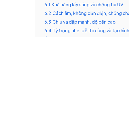
6.1
Khả năng lấy sáng và chống tia UV
6.2
Cách âm, không dẫn điện, chống chá
6.3
Chịu va đập mạnh, độ bền cao
6.4
Tỷ trọng nhẹ, dễ thi công và tạo hìn
7
Ứng dụng đa dạng của Tôn Nhựa Poly C
7.1
Mái lấy sáng, mái che
7.2
Bảng quảng cáo
7.3
Mái che bể bơi
7.4
Tường cách âm
7.5
Nhà kính
8
Hướng dẫn lựa chọn tôn nhựa poly các 
8.1
Lựa chọn màu sắc phù hợp với không
8.2
Lựa chọn độ dày và chất lượng tôn 
9
Báo giá Tôn Nhựa Poly Các Màu Triệu Hổ
10
10 Điều cam kết chất lượng uy tín từ Tr