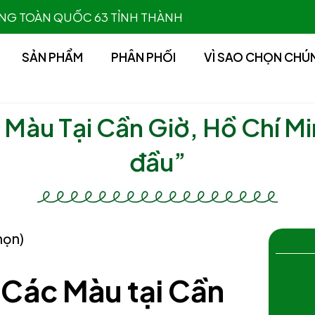
 HÀNG TOÀN QUỐC 63 TỈNH THÀNH
SẢN PHẨM
PHÂN PHỐI
VÌ SAO CHỌN CHÚ
 Màu Tại Cần Giờ, Hồ Chí M
đầu”
họn)
 Các Màu tại Cần