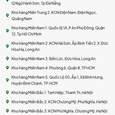
Q Ngũ Hành Sơn, Tp Đà Nẵng
Kho hàng Miền Trung 2: KCN Điện Nam, Điện Ngọc,
Quảng Nam
Kho hàng Miền Nam 1: Quốc lộ 1A, P An Phú Đông, Quận
12, Tp Hồ Chí Minh
Kho hàng Miền Nam 2: KCN Hải Sơn, Ấp Bình Tiền 2, X.Đức
Hòa Hạ, Long An
Kho hàng Miền Nam 3: Bến Lức, Đức Hòa, Long An
Kho hàng Miền Nam 4: Phường 6, Quận 8, TP HCM
Kho hàng Miền Nam 5: Quốc Lộ 50, Ấp 1, Xã Bình Hưng,
Huyện Bình Chánh, TP.HCM
Kho hàng Miền Bắc 1: Tam Hiệp, Thanh Trì, Hà Nội
Kho hàng Miền Bắc 2: KCN Chương Mỹ, Phú Nghĩa, Hà Nội
Kho hàng Miền Bắc 3: KCN Phú Nghĩa, Chương Mỹ, Hà Nội