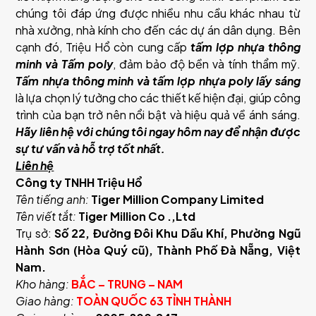
chúng tôi đáp ứng được nhiều nhu cầu khác nhau từ
nhà xưởng, nhà kính cho đến các dự án dân dụng. Bên
cạnh đó, Triệu Hổ còn cung cấp
tấm lợp nhựa thông
minh và Tấm poly
, đảm bảo độ bền và tính thẩm mỹ.
Tấm nhựa thông minh và tấm lợp nhựa poly lấy sáng
là lựa chọn lý tưởng cho các thiết kế hiện đại, giúp công
trình của bạn trở nên nổi bật và hiệu quả về ánh sáng.
Hãy liên hệ với chúng tôi ngay hôm nay để nhận được
sự tư vấn và hỗ trợ tốt nhất.
Liên hệ
Công ty TNHH Triệu Hổ
Tên tiếng anh:
Tiger Million Company Limited
Tên viết tắt:
Tiger Million Co .,Ltd
Trụ sở:
Số 22, Đường Đôi Khu Dầu Khí, Phường Ngũ
Hành Sơn (Hòa Quý cũ), Thành Phố Đà Nẵng, Việt
Nam.
Kho hàng:
BẮC – TRUNG – NAM
Giao hàng:
TOÀN QUỐC 63 TỈNH THÀNH