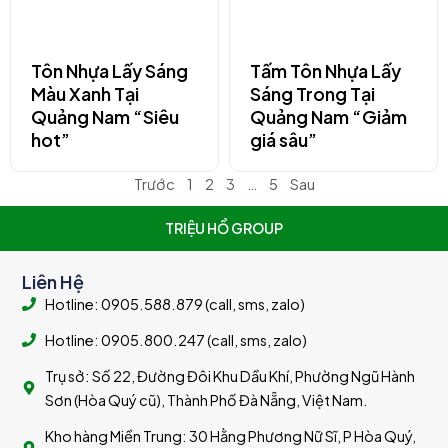
Tôn Nhựa Lấy Sáng
Tấm Tôn Nhựa Lấy
Màu Xanh Tại
Sáng Trong Tại
Quảng Nam “Siêu
Quảng Nam “Giảm
hot”
giá sâu”
Trước
1
2
3
…
5
Sau
TRIỆU HỔ GROUP
Liên Hệ
Hotline: 0905.588.879 (call, sms, zalo)
Hotline: 0905.800.247 (call, sms, zalo)
Trụ sở: Số 22, Đường Đôi Khu Dầu Khí, Phường Ngũ Hành
Sơn (Hòa Quý cũ), Thành Phố Đà Nẵng, Việt Nam.
Kho hàng Miền Trung: 30 Hằng Phương Nữ Sĩ, P Hòa Quý,