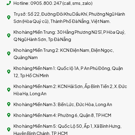
Hotline: 0905.800.247 (call, sms, zalo)
Trụ sở: Số 22, Đường Đôi Khu Dầu Khí, Phường Ngũ Hành
Sơn (Hòa Quý cũ), Thành Phố Đà Nẵng, Việt Nam.
Kho hàng Miền Trung: 30 Hằng Phương Nữ Sĩ, P Hòa Quý,
Q Ngũ Hành Sơn, Tp Đà Nẵng
Kho hàng Miền Trung 2: KCN Điện Nam, Điện Ngọc,
Quảng Nam
Kho hàng Miền Nam 1: Quốc lộ 1A, P An Phú Đông, Quận
12, Tp Hồ Chí Minh
Kho hàng Miền Nam 2: KCN Hải Sơn, Ấp Bình Tiền 2, X.Đức
Hòa Hạ, Long An
Kho hàng Miền Nam 3: Bến Lức, Đức Hòa, Long An
Kho hàng Miền Nam 4: Phường 6, Quận 8, TP HCM
Kho hàng Miền Nam 5: Quốc Lộ 50, Ấp 1, Xã Bình Hưng,
Huyện Bình Chánh, TP.HCM