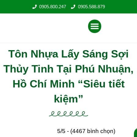
Nhảy
0905.800.247
0905.588.879
tới
nội
Menu
dung
Tôn Nhựa Lấy Sáng Sợi
Thủy Tinh Tại Phú Nhuận,
Hồ Chí Minh “Siêu tiết
kiệm”
5/5 - (4467 bình chọn)