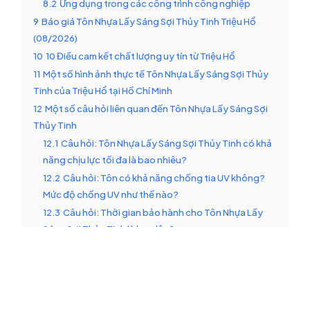
8.2
Ứng dụng trong các công trình công nghiệp
9
Báo giá Tôn Nhựa Lấy Sáng Sợi Thủy Tinh Triệu Hổ
(08/2026)
10
10 Điều cam kết chất lượng uy tín từ Triệu Hổ
11
Một số hình ảnh thực tế Tôn Nhựa Lấy Sáng Sợi Thủy
Tinh của Triệu Hổ tại Hồ Chí Minh
12
Một số câu hỏi liên quan đến Tôn Nhựa Lấy Sáng Sợi
Thủy Tinh
12.1
Câu hỏi: Tôn Nhựa Lấy Sáng Sợi Thủy Tinh có khả
năng chịu lực tối đa là bao nhiêu?
12.2
Câu hỏi: Tôn có khả năng chống tia UV không?
Mức độ chống UV như thế nào?
12.3
Câu hỏi: Thời gian bảo hành cho Tôn Nhựa Lấy
Sáng Sợi Thủy Tinh là bao lâu?
12.4
Câu hỏi: Sự khác biệt giữa Tôn Nhựa Lấy Sáng Sợi
Thủy Tinh và tôn lấy sáng polycarbonate là gì?
12.5
Câu hỏi: Triệu Hổ có vận chuyển Tôn Nhựa Lấy
Sáng Sợi Thủy Tinh về Hồ Chí Minh không?