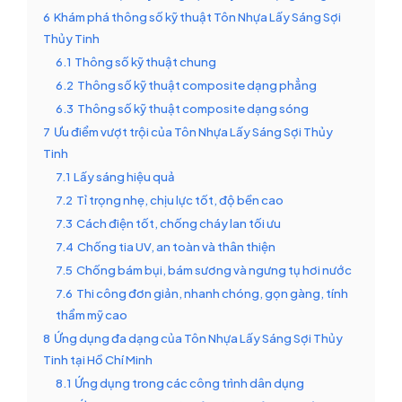
6
Khám phá thông số kỹ thuật Tôn Nhựa Lấy Sáng Sợi
Thủy Tinh
6.1
Thông số kỹ thuật chung
6.2
Thông số kỹ thuật composite dạng phẳng
6.3
Thông số kỹ thuật composite dạng sóng
7
Ưu điểm vượt trội của Tôn Nhựa Lấy Sáng Sợi Thủy
Tinh
7.1
Lấy sáng hiệu quả
7.2
Tỉ trọng nhẹ, chịu lực tốt, độ bền cao
7.3
Cách điện tốt, chống cháy lan tối ưu
7.4
Chống tia UV, an toàn và thân thiện
7.5
Chống bám bụi, bám sương và ngưng tụ hơi nước
7.6
Thi công đơn giản, nhanh chóng, gọn gàng, tính
thẩm mỹ cao
8
Ứng dụng đa dạng của Tôn Nhựa Lấy Sáng Sợi Thủy
Tinh tại Hồ Chí Minh
8.1
Ứng dụng trong các công trình dân dụng