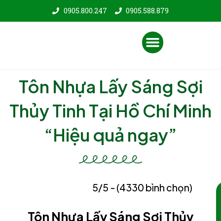
Nhảy
0905.800.247
0905.588.879
tới
nội
Menu
dung
Tôn Nhựa Lấy Sáng Sợi
Thủy Tinh Tại Hồ Chí Minh
“Hiệu quả ngay”
5/5 - (4330 bình chọn)
Tôn Nhựa Lấy Sáng Sợi Thủy