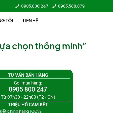
0905.800.247
0905.588.879
NG TÔI
LIÊN HỆ
Lựa chọn thông minh”
TƯ VẤN BÁN HÀNG
Gọi mua hàng:
0905 800 247
Từ 07h30 - 22h00 (T2 - CN)
TRIỆU HỔ CAM KẾT
 kết chính hãng 100%.