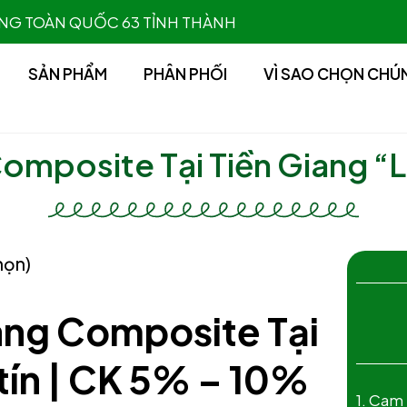
 HÀNG TOÀN QUỐC 63 TỈNH THÀNH
SẢN PHẨM
PHÂN PHỐI
VÌ SAO CHỌN CHÚ
omposite Tại Tiền Giang “
họn)
áng Composite Tại
 tín | CK 5% – 10%
1. Cam