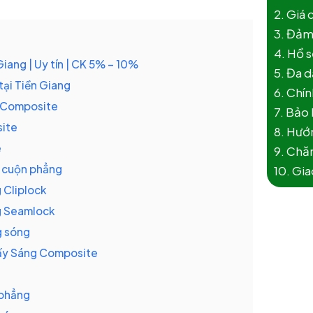
2. Giá 
3. Đảm
4. Hồ s
ang | Uy tín | CK 5% – 10%
5. Đa 
tại Tiền Giang
6. Chín
g Composite
7. Bảo
site
8. Hướn
e
9. Chăm
 cuộn phẳng
10. Gi
 Cliplock
g Seamlock
g sóng
Lấy Sáng Composite
 phẳng