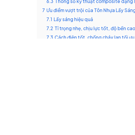
6.3
Thông số kỹ thuật composite dạng
7
Ưu điểm vượt trội của Tôn Nhựa Lấy Sá
7.1
Lấy sáng hiệu quả
7.2
Tỉ trọng nhẹ, chịu lực tốt, độ bền ca
7.3
Cách điện tốt, chống cháy lan tối ưu
7.4
Chống tia UV, an toàn và thân thiện
7.5
Chống bám bụi, bám sương và ngưng
7.6
Thi công đơn giản, nhanh chóng, gọ
8
Ứng dụng đa dạng của Tôn Nhựa Lấy Sá
8.1
Ứng dụng trong các công trình dân 
8.2
Ứng dụng trong các công trình công
9
Báo giá Tôn Nhựa Lấy Sáng Composite T
10
10 Điều cam kết chất lượng uy tín từ Tr
11
Một số hình ảnh thực tế Tôn Nhựa Lấy S
12
Một số câu hỏi liên quan đến Tôn Nhự