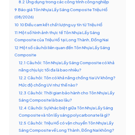
8.2
Ứng dụng trong các công trình công nghiệp
9
Báo giá Tôn Nhựa Lấy Sáng Composite Triệu Hổ
(08/2026)
10
10 Điều cam kết chất lượng uy tín từ Triệu Hổ
11
Một số hình ảnh thực tế Tôn Nhựa Lấy Sáng
Composite của Triệu Hổ tại Long Thành, Đồng Nai
12
Một số câu hỏi liên quan đến Tôn Nhựa Lấy Sáng
Composite
12.1
Câu hỏi: Tôn Nhựa Lấy Sáng Composite có khả
năng chịu lực tối đa là bao nhiêu?
12.2
Câu hỏi: Tôn có khả năng chống tia UV không?
Mức độ chống UV như thế nào?
12.3
Câu hỏi: Thời gian bảo hành cho Tôn Nhựa Lấy
Sáng Composite là bao lâu?
12.4
Câu hỏi: Sự khác biệt giữa Tôn Nhựa Lấy Sáng
Composite và tôn lấy sáng polycarbonate là gì?
12.5
Câu hỏi: Triệu Hổ có vận chuyển Tôn Nhựa Lấy
Sáng Composite về Long Thành, Đồng Nai không?