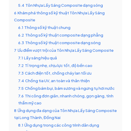
5.4
Tôn Nhựa Lấy Sáng Composite dạng sóng
6
Khám phá thông số kỹ thuật Tôn Nhựa Lấy Sáng
Composite
6.1
Thông số kỹ thuật chung
6.2
Thông số kỹ thuật composite dạng phẳng
6.3
Thông số kỹ thuật composite dạng sóng
7
Ưu điểm vượt trội của Tôn Nhựa Lấy Sáng Composite
7.1
Lấy sáng hiệu quả
7.2
Tỉ trọng nhẹ, chịu lực tốt, độ bền cao
7.3
Cách điện tốt, chống cháy lan tối ưu
7.4
Chống tia UV, an toàn và thân thiện
7.5
Chống bám bụi, bám sương và ngưng tụ hơi nước
7.6
Thi công đơn giản, nhanh chóng, gọn gàng, tính
thẩm mỹ cao
8
Ứng dụng đa dạng của Tôn Nhựa Lấy Sáng Composite
tại Long Thành, Đồng Nai
8.1
Ứng dụng trong các công trình dân dụng