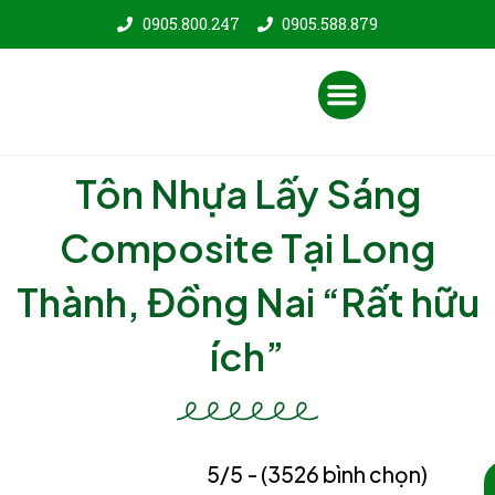
Nhảy
0905.800.247
0905.588.879
tới
nội
Menu
dung
Tôn Nhựa Lấy Sáng
Composite Tại Long
Thành, Đồng Nai “Rất hữu
ích”
5/5 - (3526 bình chọn)