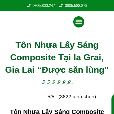
Nhảy
0905.800.247
0905.588.879
tới
nội
Menu
dung
Tôn Nhựa Lấy Sáng
Composite Tại Ia Grai,
Gia Lai “Được săn lùng”
5/5 - (3822 bình chọn)
Tôn Nhựa Lấy Sáng Composite