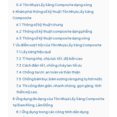
5.4
Tôn Nhựa Lấy Sáng Composite dạng sóng
6
Khám phá thông số kỹ thuật Tôn Nhựa Lấy Sáng
Composite
6.1
Thông số kỹ thuật chung
6.2
Thông số kỹ thuật composite dạng phẳng
6.3
Thông số kỹ thuật composite dạng sóng
7
Ưu điểm vượt trội của Tôn Nhựa Lấy Sáng Composite
7.1
Lấy sáng hiệu quả
7.2
Tỉ trọng nhẹ, chịu lực tốt, độ bền cao
7.3
Cách điện tốt, chống cháy lan tối ưu
7.4
Chống tia UV, an toàn và thân thiện
7.5
Chống bám bụi, bám sương và ngưng tụ hơi nước
7.6
Thi công đơn giản, nhanh chóng, gọn gàng, tính
thẩm mỹ cao
8
Ứng dụng đa dạng của Tôn Nhựa Lấy Sáng Composite
tại Đam Rông, Lâm Đồng
8.1
Ứng dụng trong các công trình dân dụng