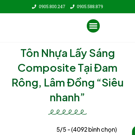
Nhảy
0905.800.247
0905.588.879
tới
nội
Menu
dung
Tôn Nhựa Lấy Sáng
Composite Tại Đam
Rông, Lâm Đồng “Siêu
nhanh”
5/5 - (4092 bình chọn)