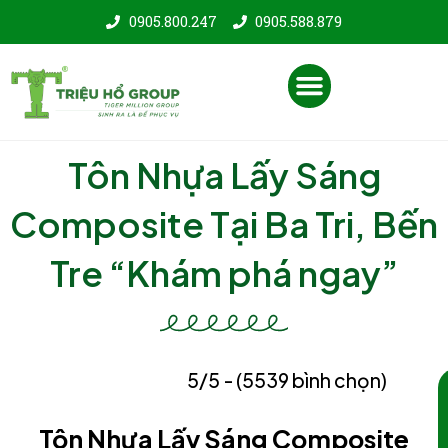
Nhảy
0905.800.247
0905.588.879
tới
nội
Menu
dung
Tôn Nhựa Lấy Sáng
Composite Tại Ba Tri, Bến
Tre “Khám phá ngay”
5/5 - (5539 bình chọn)
Tôn Nhựa Lấy Sáng Composite