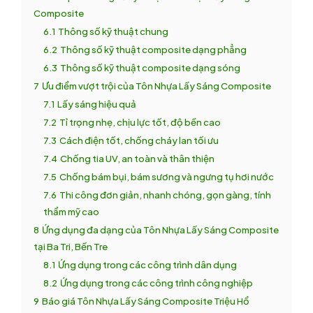
Composite
6.1
Thông số kỹ thuật chung
6.2
Thông số kỹ thuật composite dạng phẳng
6.3
Thông số kỹ thuật composite dạng sóng
7
Ưu điểm vượt trội của Tôn Nhựa Lấy Sáng Composite
7.1
Lấy sáng hiệu quả
7.2
Tỉ trọng nhẹ, chịu lực tốt, độ bền cao
7.3
Cách điện tốt, chống cháy lan tối ưu
7.4
Chống tia UV, an toàn và thân thiện
7.5
Chống bám bụi, bám sương và ngưng tụ hơi nước
7.6
Thi công đơn giản, nhanh chóng, gọn gàng, tính
thẩm mỹ cao
8
Ứng dụng đa dạng của Tôn Nhựa Lấy Sáng Composite
tại Ba Tri, Bến Tre
8.1
Ứng dụng trong các công trình dân dụng
8.2
Ứng dụng trong các công trình công nghiệp
9
Báo giá Tôn Nhựa Lấy Sáng Composite Triệu Hổ