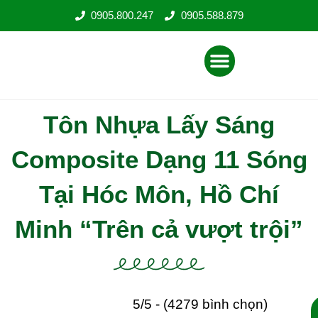
Nhảy
0905.800.247
0905.588.879
tới
nội
Menu
dung
Tôn Nhựa Lấy Sáng
Composite Dạng 11 Sóng
Tại Hóc Môn, Hồ Chí Minh
“Trên cả vượt trội”
5/5 - (4279 bình chọn)