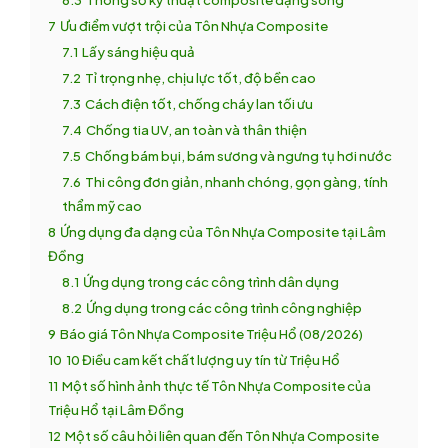
7
Ưu điểm vượt trội của Tôn Nhựa Composite
7.1
Lấy sáng hiệu quả
7.2
Tỉ trọng nhẹ, chịu lực tốt, độ bền cao
7.3
Cách điện tốt, chống cháy lan tối ưu
7.4
Chống tia UV, an toàn và thân thiện
7.5
Chống bám bụi, bám sương và ngưng tụ hơi nước
7.6
Thi công đơn giản, nhanh chóng, gọn gàng, tính
thẩm mỹ cao
8
Ứng dụng đa dạng của Tôn Nhựa Composite tại Lâm
Đồng
8.1
Ứng dụng trong các công trình dân dụng
8.2
Ứng dụng trong các công trình công nghiệp
9
Báo giá Tôn Nhựa Composite Triệu Hổ (08/2026)
10
10 Điều cam kết chất lượng uy tín từ Triệu Hổ
11
Một số hình ảnh thực tế Tôn Nhựa Composite của
Triệu Hổ tại Lâm Đồng
12
Một số câu hỏi liên quan đến Tôn Nhựa Composite