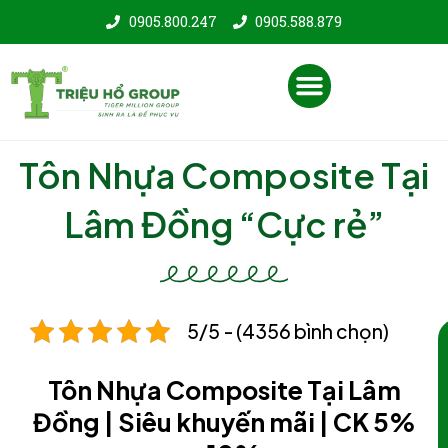
Nhảy
0905.800.247
0905.588.879
tới
nội
Menu
dung
Tôn Nhựa Composite Tại
Lâm Đồng “Cực rẻ”
5/5 - (4356 bình chọn)
Tôn Nhựa Composite Tại Lâm
Đồng | Siêu khuyến mãi | CK 5%