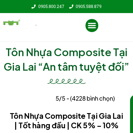
Nhảy
0905.800.247
0905.588.879
tới
nội
Menu
dung
Tôn Nhựa Composite Tại
Gia Lai “An tâm tuyệt đối”
5/5 - (4228 bình chọn)
Tôn Nhựa Composite Tại Gia Lai
| Tốt hàng đầu | CK 5% – 10%