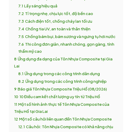
7.1
Lấy sáng hiệu quả
7.2
Tỉ trọng nhẹ, chịu lực tốt, độ bền cao
7.3
Cách điện tốt, chống cháy lan tối ưu
7.4
Chống tia UV, an toàn và thân thiện
7.5
Chống bám bụi, bám sương và ngưng tụ hơi nước
7.6
Thi công đơn giản, nhanh chóng, gọn gàng, tính
thẩm mỹ cao
8
Ứng dụng đa dạng của Tôn Nhựa Composite tại Gia
Lai
8.1
Ứng dụng trong các công trình dân dụng
8.2
Ứng dụng trong các công trình công nghiệp
9
Báo giá Tôn Nhựa Composite Triệu Hổ (08/2026)
10
10 Điều cam kết chất lượng uy tín từ Triệu Hổ
11
Một số hình ảnh thực tế Tôn Nhựa Composite của
Triệu Hổ tại Gia Lai
12
Một số câu hỏi liên quan đến Tôn Nhựa Composite
12.1
Câu hỏi: Tôn Nhựa Composite có khả năng chịu