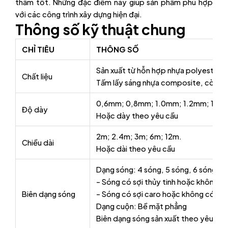
thấm tốt. Những đặc điểm này giúp sản phẩm phù hợp
với các công trình xây dựng hiện đại.
Thông số kỹ thuật chung
CHỈ TIÊU
THÔNG SỐ
Sản xuất từ hỗn hợp nhựa polyester kh
Chất liệu
Tấm lấy sáng nhựa composite, còn đượ
0,6mm; 0,8mm; 1.0mm; 1.2mm; 1.5
Độ dày
Hoặc dày theo yêu cầu
2m; 2.4m; 3m; 6m; 12m.
Chiều dài
Hoặc dài theo yêu cầu
Dạng sóng: 4 sóng, 5 sóng, 6 sóng, 9
– Sóng có sợi thủy tinh hoặc không có 
Biên dạng sóng
– Sóng có sợi caro hoặc không có ca
Dạng cuộn: Bề mặt phẳng
Biên dạng sóng sản xuất theo yêu cầu