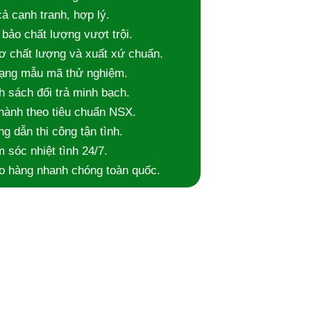
cả cạnh tranh, hợp lý.
bảo chất lượng vượt trội.
ơ chất lượng và xuất xứ chuẩn.
dạng mẫu mã thử nghiệm.
h sách đổi trả minh bạch.
hành theo tiêu chuẩn NSX.
g dẫn thi công tận tình.
 sóc nhiệt tình 24/7.
o hàng nhanh chóng toàn quốc.