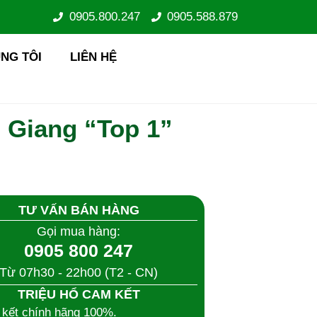
0905.800.247
0905.588.879
NG TÔI
LIÊN HỆ
 Giang “Top 1”
TƯ VẤN BÁN HÀNG
Gọi mua hàng:
0905 800 247
Từ 07h30 - 22h00 (T2 - CN)
TRIỆU HỔ CAM KẾT
 kết chính hãng 100%.