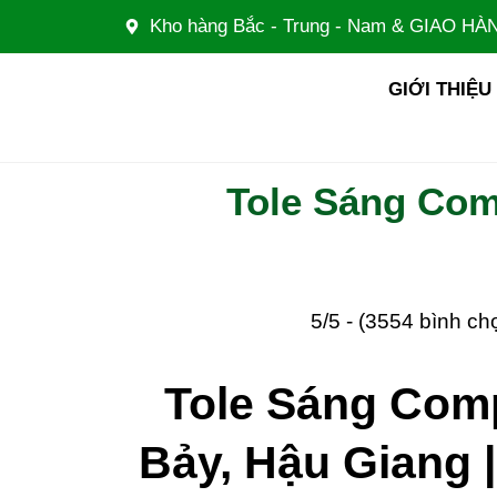
Nhảy
Kho hàng Bắc - Trung - Nam & GIAO 
tới
nội
GIỚI THIỆU
dung
Tole Sáng Com
5/5 - (3554 bình ch
Tole Sáng Comp
Bảy, Hậu Giang |