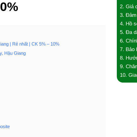
10%
2. Giá 
3. Đảm 
4. Hồ s
5. Đa 
6. Chín
iang | Rẻ nhất | CK 5% – 10%
7. Bảo 
y, Hậu Giang
8. Hướn
9. Chăm
10. Gia
osite