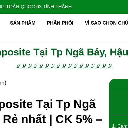
HÀNG TOÀN QUỐC 63 TỈNH THÀNH
SẢN PHẨM
PHÂN PHỐI
VÌ SAO CHỌN CHÚ
posite Tại Tp Ngã Bảy, Hậu
ọn)
osite Tại Tp Ngã
 Rẻ nhất | CK 5% –
1. Cam