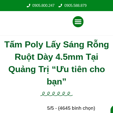
Nhảy
0905.800.247
0905.588.879
tới
nội
Menu
dung
Tấm Poly Lấy Sáng Rỗng
Ruột Dày 4.5mm Tại
Quảng Trị “Ưu tiên cho
bạn”
5/5 - (4645 bình chọn)