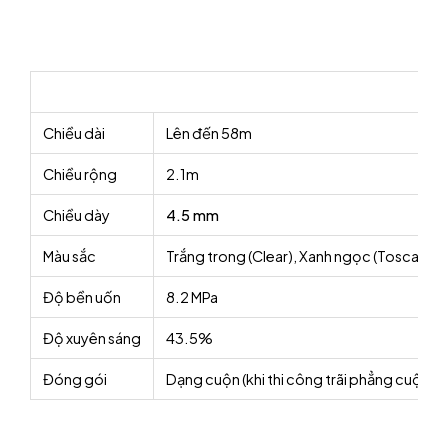
Chiều dài
Lên đến 58m
Chiều rộng
2.1m
Chiều dày
4.5 mm
Màu sắc
Trắng trong (Clear), Xanh ngọc (Tosca), Nâ
Độ bền uốn
8.2 MPa
Độ xuyên sáng
43.5%
Đóng gói
Dạng cuộn (khi thi công trãi phẳng cuộn)