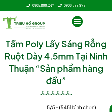
Nhảy
0905.800.247
0905.588.879
tới
nội
Menu
dung
Tấm Poly Lấy Sáng Rỗng
Ruột Dày 4.5mm Tại Ninh
Thuận “Sản phẩm hàng
đầu”
5/5 - (5451 bình chọn)