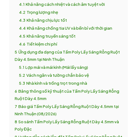
4.1
Khả năng cách nhiệt và cách âm tuyệt vời
4.2
Trọng lượng nhẹ
4.3
Khả năng chịu lực tốt
4.4
Khả năng chống tia UV và bền bỉ với thời gian
4.5
Khả năng truyền sáng tốt
4.6
Tiết kiệm chi phí
5
Ứng dụng đa dạng của Tấm Poly Lấy Sáng Rỗng Ruột
Dày 4.5mm tại Ninh Thuận
5.1
Lợp mái và mái kính (Mái lấy sáng)
5.2
Vách ngăn và tường chắn bảo vệ
5.3
Nhà kính và trồng trọt trong nhà
6
Bảng thông số kỹ thuật của Tấm Poly Lấy Sáng Rỗng
Ruột Dày 4.5mm
7
Báo giá Tấm Poly Lấy Sáng Rỗng Ruột Dày 4.5mm tại
Ninh Thuận (08/2026)
8
So sánh Tấm Poly Lấy Sáng Rỗng Ruột Dày 4.5mm và
Poly Đặc
9
Hướng dẫn cách lắp đặt Tấm Poly Lấy Sáng Rỗng Ruột