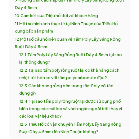
Dày 4.5mm
10
Cam kết của Triệu hổ đối với khách hàng
11
Một số hình ảnh thực tế tại Ninh Thuận của Triệu Hổ
cung cấp sản phẩm
12
Một số câu hỏi liên quan về Tấm Poly Lấy Sáng Rỗng
Ruột Dày 4.5mm
12.1
Tấm Poly Lấy Sáng Rỗng Ruột Dày 4.5mm tại sao
lại thông dụng?
12.2
Tại sao tấm poly rỗng ruột lại có khả năng cách
nhiệt tốt hơn so với tấm polycarbonate đặc?
12.3
Các khoang rỗng bên trong tấm Poly có tác
dụng gì?
12.4
Tại sao tấm poly rỗng ruột lại được sử dụng phổ
biến trong các mái lợp và vách ngăn ngoài trời thay vì
các loại vật liệu khác?
12.5
Triệu Hổ có vận chuyển Tấm Poly Lấy Sáng Rỗng
Ruột Dày 4.5mm đến Ninh Thuận không?