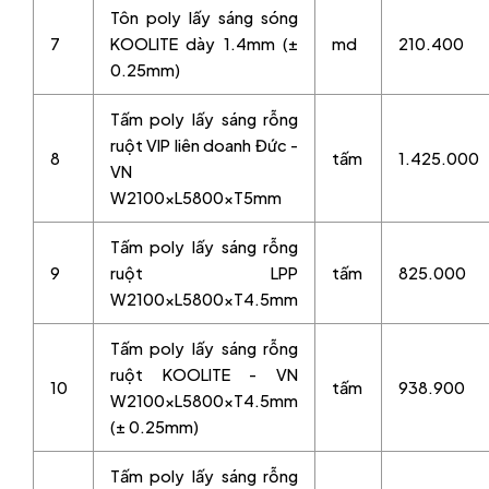
Tôn poly lấy sáng sóng
7
KOOLITE dày 1.4mm (±
md
210.400
0.25mm)
Tấm poly lấy sáng rỗng
ruột VIP liên doanh Đức -
8
tấm
1.425.000
VN
W2100xL5800xT5mm
Tấm poly lấy sáng rỗng
9
ruột LPP
tấm
825.000
W2100xL5800xT4.5mm
Tấm poly lấy sáng rỗng
ruột KOOLITE - VN
10
tấm
938.900
W2100xL5800xT4.5mm
(± 0.25mm)
Tấm poly lấy sáng rỗng