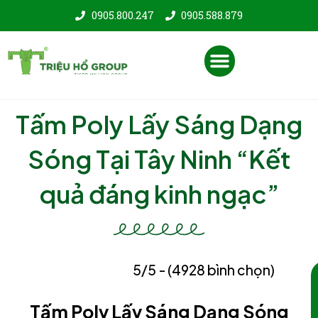
Nhảy
0905.800.247
0905.588.879
tới
nội
Menu
dung
Tấm Poly Lấy Sáng Dạng
Sóng Tại Tây Ninh “Kết
quả đáng kinh ngạc”
5/5 - (4928 bình chọn)
Tấm Poly Lấy Sáng Dạng Sóng