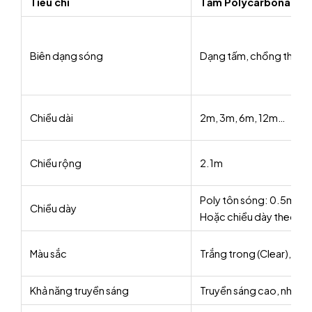
Tiêu chí
Tấm Polycarbonate 
Biên dạng sóng
Dạng tấm, chồng theo s
Chiều dài
2m, 3m, 6m, 12m…
Chiều rộng
2.1m
Poly tôn sóng: 0.5mm
Chiều dày
Hoặc chiều dày theo yê
Màu sắc
Trắng trong (Clear), Xan
Khả năng truyền sáng
Truyền sáng cao, nhưng c