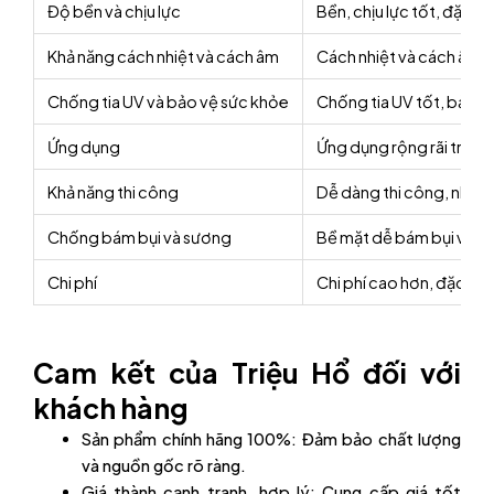
Độ bền và chịu lực
Bền, chịu lực tốt, đặc bi
Khả năng cách nhiệt và cách âm
Cách nhiệt và cách âm t
Chống tia UV và bảo vệ sức khỏe
Chống tia UV tốt, bảo v
Ứng dụng
Ứng dụng rộng rãi trong
Khả năng thi công
Dễ dàng thi công, nhưng
Chống bám bụi và sương
Bề mặt dễ bám bụi và sư
Chi phí
Chi phí cao hơn, đặc bi
Cam kết của Triệu Hổ đối với
khách hàng
Sản phẩm chính hãng 100%: Đảm bảo chất lượng
và nguồn gốc rõ ràng.
Giá thành cạnh tranh, hợp lý: Cung cấp giá tốt