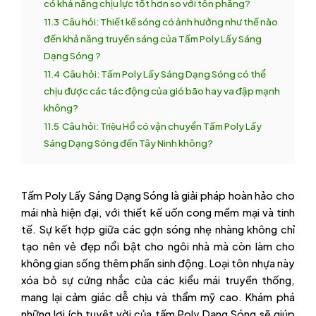
có khả năng chịu lực tốt hơn so với tôn phẳng?
11.3
Câu hỏi: Thiết kế sóng có ảnh hưởng như thế nào
đến khả năng truyền sáng của Tấm Poly Lấy Sáng
Dạng Sóng ?
11.4
Câu hỏi: Tấm Poly Lấy Sáng Dạng Sóng có thể
chịu được các tác động của gió bão hay va đập mạnh
không?
11.5
Câu hỏi: Triệu Hổ có vận chuyển Tấm Poly Lấy
Sáng Dạng Sóng đến Tây Ninh không?
Tấm Poly Lấy Sáng Dạng Sóng là giải pháp hoàn hảo cho
mái nhà hiện đại, với thiết kế uốn cong mềm mại và tinh
tế. Sự kết hợp giữa các gợn sóng nhẹ nhàng không chỉ
tạo nên vẻ đẹp nổi bật cho ngôi nhà mà còn làm cho
không gian sống thêm phần sinh động. Loại tôn nhựa này
xóa bỏ sự cứng nhắc của các kiểu mái truyền thống,
mang lại cảm giác dễ chịu và thẩm mỹ cao. Khám phá
những lợi ích tuyệt vời của tấm Poly Dạng Sóng sẽ giúp