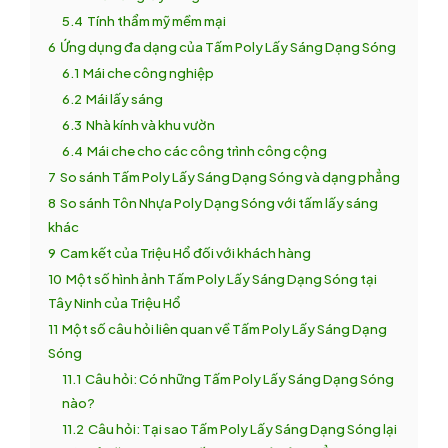
5.4
Tính thẩm mỹ mềm mại
6
Ứng dụng đa dạng của Tấm Poly Lấy Sáng Dạng Sóng
6.1
Mái che công nghiệp
6.2
Mái lấy sáng
6.3
Nhà kính và khu vườn
6.4
Mái che cho các công trình công cộng
7
So sánh Tấm Poly Lấy Sáng Dạng Sóng và dạng phẳng
8
So sánh Tôn Nhựa Poly Dạng Sóng với tấm lấy sáng
khác
9
Cam kết của Triệu Hổ đối với khách hàng
10
Một số hình ảnh Tấm Poly Lấy Sáng Dạng Sóng tại
Tây Ninh của Triệu Hổ
11
Một số câu hỏi liên quan về Tấm Poly Lấy Sáng Dạng
Sóng
11.1
Câu hỏi: Có những Tấm Poly Lấy Sáng Dạng Sóng
nào?
11.2
Câu hỏi: Tại sao Tấm Poly Lấy Sáng Dạng Sóng lại