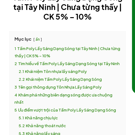
tại Tây Ninh | Chưa từng thấy |
CK 5% – 10%
Mục lục
ẩn
1
Tấm Poly Lấy Sáng Dạng Sóng tại Tây Ninh | Chưa từng
thấy | CK 5% – 10%
2
Tìm hiểu về Tấm Poly Lấy Sáng Dạng Sóng tại Tây Ninh
2.1
Khái niệm Tôn nhựa lấy sáng Poly
2.2
Khái niệm Tấm Poly Lấy Sáng Dạng Sóng
3
Tên gọi thông dụng Tôn Nhựa Lấy Sáng Poly
4
Khám phá những biên dạng sóng được ưa chuộng
nhất
5
Ưu điểm vượt trội của Tấm Poly Lấy Sáng Dạng Sóng
5.1
Khả năng chịu lực
5.2
Khả năng thoát nước
5.3
Khả năng lấy sáng