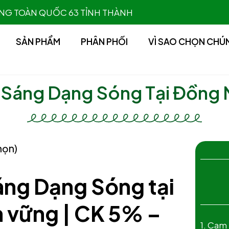
 HÀNG TOÀN QUỐC 63 TỈNH THÀNH
SẢN PHẨM
PHÂN PHỐI
VÌ SAO CHỌN CHÚ
 Sáng Dạng Sóng Tại Đồng 
họn)
áng Dạng Sóng tại
n vững | CK 5% –
1. Cam