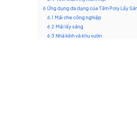
6
Ứng dụng đa dạng của Tấm Poly Lấy Sá
6.1
Mái che công nghiệp
6.2
Mái lấy sáng
6.3
Nhà kính và khu vườn
6.4
Mái che cho các công trình công cộ
7
So sánh Tấm Poly Lấy Sáng Dạng Sóng 
8
So sánh Tôn Nhựa Poly Dạng Sóng với t
9
Cam kết của Triệu Hổ đối với khách hàn
10
Một số hình ảnh Tấm Poly Lấy Sáng Dạn
11
Một số câu hỏi liên quan về Tấm Poly 
11.1
Câu hỏi: Có những Tấm Poly Lấy Sá
11.2
Câu hỏi: Tại sao Tấm Poly Lấy Sáng 
với tôn phẳng?
11.3
Câu hỏi: Thiết kế sóng có ảnh hưởn
Tấm Poly Lấy Sáng Dạng Sóng ?