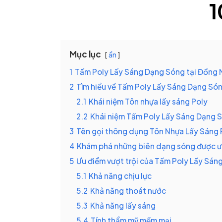
Mục lục
ẩn
1
Tấm Poly Lấy Sáng Dạng Sóng tại Đồng N
2
Tìm hiểu về Tấm Poly Lấy Sáng Dạng Són
2.1
Khái niệm Tôn nhựa lấy sáng Poly
2.2
Khái niệm Tấm Poly Lấy Sáng Dạng 
3
Tên gọi thông dụng Tôn Nhựa Lấy Sáng 
4
Khám phá những biên dạng sóng được ư
5
Ưu điểm vượt trội của Tấm Poly Lấy Sá
5.1
Khả năng chịu lực
5.2
Khả năng thoát nước
5.3
Khả năng lấy sáng
5.4
Tính thẩm mỹ mềm mại