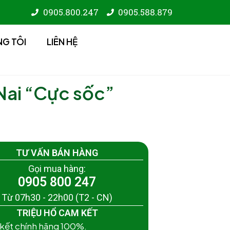
0905.800.247
0905.588.879
NG TÔI
LIÊN HỆ
Nai “Cực sốc”
TƯ VẤN BÁN HÀNG
Gọi mua hàng:
0905 800 247
Từ 07h30 - 22h00 (T2 - CN)
TRIỆU HỔ CAM KẾT
 kết chính hãng 100%.