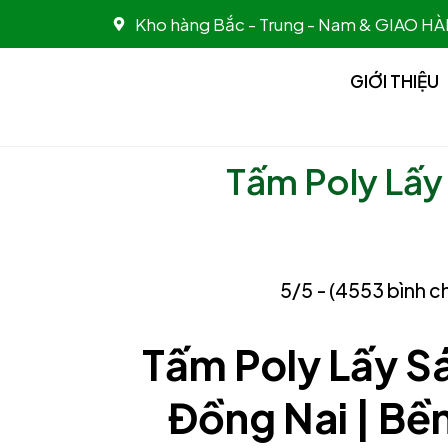
Nhảy
Kho hàng Bắc - Trung - Nam & GIAO
tới
nội
GIỚI THIỆU
dung
Tấm Poly Lấy
5/5 - (4553 bình c
Tấm Poly Lấy S
Đồng Nai | Bề