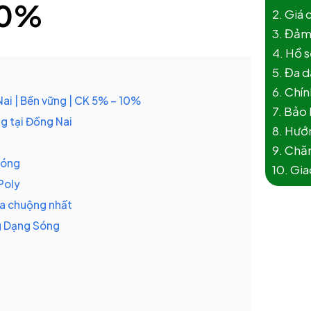
10%
2. Giá 
3. Đảm
4. Hồ s
5. Đa 
6. Chín
ai | Bền vững | CK 5% – 10%
7. Bảo
g tại Đồng Nai
8. Hướn
9. Chăm
Sóng
10. Gi
Poly
a chuộng nhất
ng Dạng Sóng