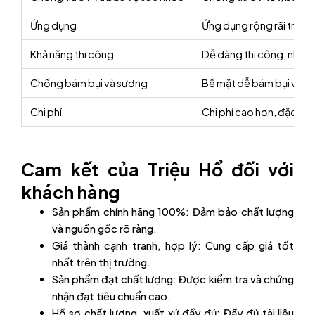
Ứng dụng
Ứng dụng rộng rãi trong
Khả năng thi công
Dễ dàng thi công, nhưng
Chống bám bụi và sương
Bề mặt dễ bám bụi và sư
Chi phí
Chi phí cao hơn, đặc bi
Cam kết của Triệu Hổ đối với
khách hàng
Sản phẩm chính hãng 100%: Đảm bảo chất lượng
và nguồn gốc rõ ràng.
Giá thành cạnh tranh, hợp lý: Cung cấp giá tốt
nhất trên thị trường.
Sản phẩm đạt chất lượng: Được kiểm tra và chứng
nhận đạt tiêu chuẩn cao.
Hồ sơ chất lượng, xuất xứ đầy đủ: Đầy đủ tài liệu