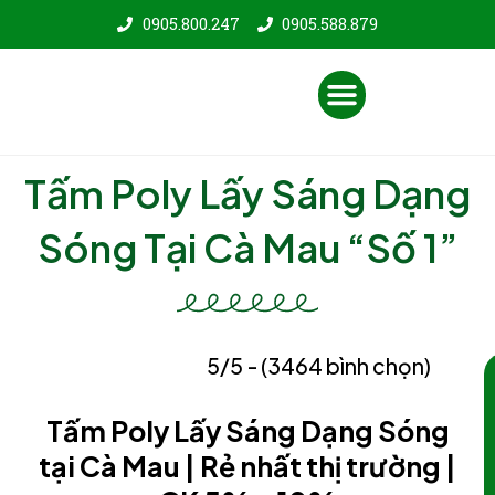
Nhảy
0905.800.247
0905.588.879
tới
nội
Menu
dung
Tấm Poly Lấy Sáng Dạng
Sóng Tại Cà Mau “Số 1”
5/5 - (3464 bình chọn)
Tấm Poly Lấy Sáng Dạng Sóng
tại Cà Mau | Rẻ nhất thị trường |