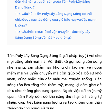
đến khả năng truyền sáng của Tấm Poly Lấy Sáng
Dạng Sóng ?
11.4
Câu hỏi: Tấm Poly Lấy Sáng Dạng Sóng có thể
chịu được các tác động của gió bão hay va đập mạnh
không?
11.5
Câu hỏi: Triệu Hổ có vận chuyển Tấm Poly Lấy
Sáng Dạng Sóng đến Cà Mau không?
Tấm Poly Lấy Sáng Dạng Sóng là giải pháp tuyệt vời cho
mọi công trình mái nhà. Với thiết kế gợn sóng uốn cong
nhẹ nhàng, sản phẩm này không chỉ tạo nên vẻ ngoài
mềm mại và uyển chuyển mà còn giúp xóa bỏ sự khô
khan, cứng nhắc của các kiểu mái truyền thống. Các
sóng tôn làm tăng tính thẩm mỹ, mang lại cảm giác dễ
chịu cho không gian xung quanh. Ngoài việc cải thiện mỹ
quan, tấm Poly còn có khả năng thu nhận ánh sáng tự
nhiên, giúp tiết kiệm năng lượng và tạo không gian thân
thiện hơn cho người sử dụng.