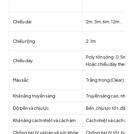
Chiều dài
2m, 3m, 6m, 12m…
Chiều rộng
2.1m
Poly tôn sóng: 0.5mm
Chiều dày
Hoặc chiều dày theo yê
Màu sắc
Trắng trong (Clear), Xan
Khả năng truyền sáng
Truyền sáng cao, nhưng c
Độ bền và chịu lực
Bền, chịu lực tốt, đặc bi
Khả năng cách nhiệt và cách âm
Cách nhiệt và cách âm t
Chống tia UV và bảo vệ sức khỏe
Chống tia UV tốt, bảo v