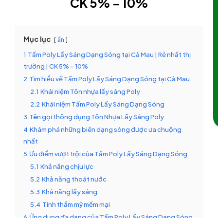
CK 5% – 10%
Mục lục
ẩn
1
Tấm Poly Lấy Sáng Dạng Sóng tại Cà Mau | Rẻ nhất thị
trường | CK 5% – 10%
2
Tìm hiểu về Tấm Poly Lấy Sáng Dạng Sóng tại Cà Mau
2.1
Khái niệm Tôn nhựa lấy sáng Poly
2.2
Khái niệm Tấm Poly Lấy Sáng Dạng Sóng
3
Tên gọi thông dụng Tôn Nhựa Lấy Sáng Poly
4
Khám phá những biên dạng sóng được ưa chuộng
nhất
5
Ưu điểm vượt trội của Tấm Poly Lấy Sáng Dạng Sóng
5.1
Khả năng chịu lực
5.2
Khả năng thoát nước
5.3
Khả năng lấy sáng
5.4
Tính thẩm mỹ mềm mại
6
Ứng dụng đa dạng của Tấm Poly Lấy Sáng Dạng Sóng