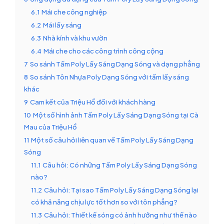
6.1
Mái che công nghiệp
6.2
Mái lấy sáng
6.3
Nhà kính và khu vườn
6.4
Mái che cho các công trình công cộng
7
So sánh Tấm Poly Lấy Sáng Dạng Sóng và dạng phẳng
8
So sánh Tôn Nhựa Poly Dạng Sóng với tấm lấy sáng
khác
9
Cam kết của Triệu Hổ đối với khách hàng
10
Một số hình ảnh Tấm Poly Lấy Sáng Dạng Sóng tại Cà
Mau của Triệu Hổ
11
Một số câu hỏi liên quan về Tấm Poly Lấy Sáng Dạng
Sóng
11.1
Câu hỏi: Có những Tấm Poly Lấy Sáng Dạng Sóng
nào?
11.2
Câu hỏi: Tại sao Tấm Poly Lấy Sáng Dạng Sóng lại
có khả năng chịu lực tốt hơn so với tôn phẳng?
11.3
Câu hỏi: Thiết kế sóng có ảnh hưởng như thế nào