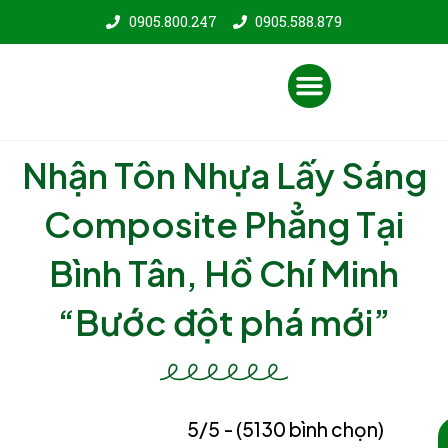
Nhảy
0905.800.247
0905.588.879
tới
nội
Menu
dung
Nhận Tôn Nhựa Lấy Sáng
Composite Phẳng Tại
Bình Tân, Hồ Chí Minh
“Bước đột phá mới”
5/5 - (5130 bình chọn)