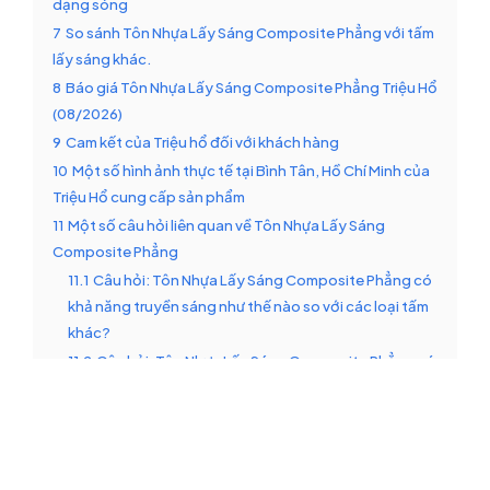
dạng sóng
7
So sánh Tôn Nhựa Lấy Sáng Composite Phẳng với tấm
lấy sáng khác.
8
Báo giá Tôn Nhựa Lấy Sáng Composite Phẳng Triệu Hổ
(08/2026)
9
Cam kết của Triệu hổ đối với khách hàng
10
Một số hình ảnh thực tế tại Bình Tân, Hồ Chí Minh của
Triệu Hổ cung cấp sản phẩm
11
Một số câu hỏi liên quan về Tôn Nhựa Lấy Sáng
Composite Phẳng
11.1
Câu hỏi: Tôn Nhựa Lấy Sáng Composite Phẳng có
khả năng truyền sáng như thế nào so với các loại tấm
khác?
11.2
Câu hỏi: Tôn Nhựa Lấy Sáng Composite Phẳng có
dễ dàng tháo lắp hay thay thế không trong trường
hợp cần bảo trì hoặc sửa chữa?
11.3
Câu hỏi: Tôn Nhựa Lấy Sáng Composite Phẳng có
bị cong vênh hay biến dạng dưới tác động của nhiệt